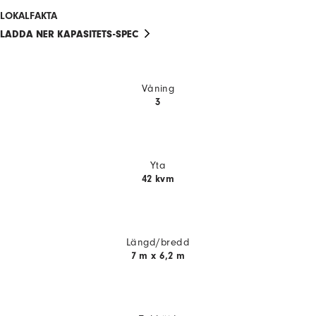
LOKALFAKTA
LADDA NER KAPASITETS-SPEC
Våning
3
Yta
42 kvm
Längd/bredd
7 m x 6,2 m