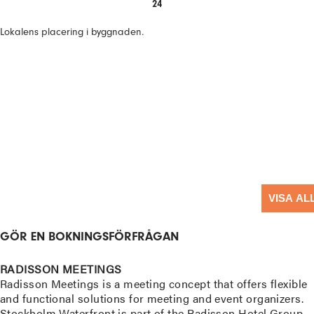
24
Lokalens placering i byggnaden.
VISA AL
GÖR EN BOKNINGSFÖRFRÅGAN
RADISSON MEETINGS
Radisson Meetings is a meeting concept that offers flexible
and functional solutions for meeting and event organizers.
Stockholm Waterfront is part of the Radisson Hotel Group,