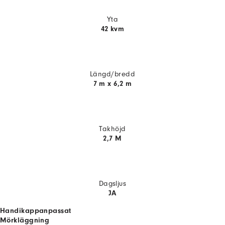
Yta
42 kvm
Längd/bredd
7 m x 6,2 m
Takhöjd
2,7 M
Dagsljus
JA
Handikappanpassat
Mörkläggning