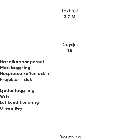
Takhöjd
2,7 M
Dagsljus
JA
Handikappanpassat
Mörkläggning
Nespresso kaffemaskin
Projektor + duk
Ljudanläggning
WiFi
Luftkonditionering
Green Key
Biosittning