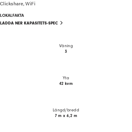
Clickshare, WiFi
LOKALFAKTA
LADDA NER KAPASITETS-SPEC
Våning
3
Yta
42 kvm
Längd/bredd
7 m x 6,2 m