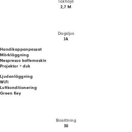
Takhöjd
2,7 M
Dagsljus
JA
Handikappanpassat
Mörkläggning
Nespresso kaffemaskin
Projektor + duk
Ljudanläggning
WiFi
Luftkonditionering
Green Key
Biosittning
30