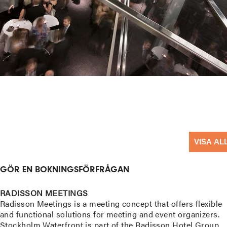
VISA AL
GÖR EN BOKNINGSFÖRFRÅGAN
RADISSON MEETINGS
Radisson Meetings is a meeting concept that offers flexible
and functional solutions for meeting and event organizers.
Stockholm Waterfront is part of the Radisson Hotel Group,