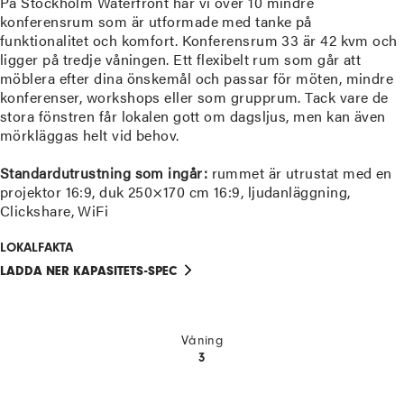
På Stockholm Waterfront har vi över 10 mindre
konferensrum som är utformade med tanke på
funktionalitet och komfort. Konferensrum 33 är 42 kvm och
ligger på tredje våningen. Ett flexibelt rum som går att
möblera efter dina önskemål och passar för möten, mindre
konferenser, workshops eller som grupprum. Tack vare de
stora fönstren får lokalen gott om dagsljus, men kan även
mörkläggas helt vid behov.
Standardutrustning som ingår:
rummet är utrustat med en
projektor 16:9, duk 250×170 cm 16:9, ljudanläggning,
Clickshare, WiFi
LOKALFAKTA
LADDA NER KAPASITETS-SPEC
Våning
3