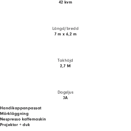
42 kvm
Längd/bredd
7 m x 6,2 m
Takhöjd
2,7 M
Dagsljus
JA
Handikappanpassat
Mörkläggning
Nespresso kaffemaskin
Projektor + duk