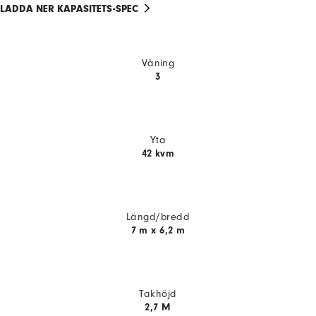
LADDA NER KAPASITETS-SPEC
Våning
3
Yta
42 kvm
Längd/bredd
7 m x 6,2 m
Takhöjd
2,7 M