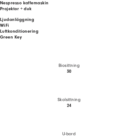
Nespresso kaffemaskin
Projektor + duk
Ljudanläggning
WiFi
Luftkonditionering
Green Key
Biosittning
30
Skolsittning
24
U-bord