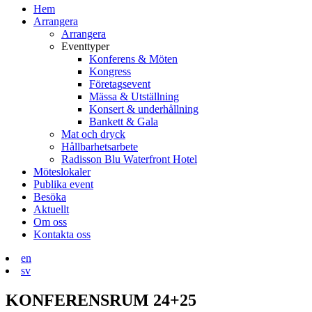
Hem
Arrangera
Arrangera
Eventtyper
Konferens & Möten
Kongress
Företagsevent
Mässa & Utställning
Konsert & underhållning
Bankett & Gala
Mat och dryck
Hållbarhetsarbete
Radisson Blu Waterfront Hotel
Möteslokaler
Publika event
Besöka
Aktuellt
Om oss
Kontakta oss
en
sv
KONFERENSRUM 24+25