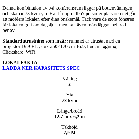
Denna kombination av två konferensrum ligger på bottenvåningen
och skapar 78 kvm yta. Här får upp till 65 personer plats och det går
att möblera lokalen efter dina önskemål. Tack vare de stora fönstren
får lokalen gott om dagsljus, men kan även mörkläggas helt vid
behov.
Standardutrustning som ingår:
rummet är utrustat med en
projektor 16:9 HD, duk 250×170 cm 16:9, ljudanläggning,
Clickshare, WiFi
LOKALFAKTA
LADDA NER KAPASITETS-SPEC
Våning
2
Yta
78 kvm
Längd/bredd
12,7 m x 6,2 m
Takhöjd
2,9 M