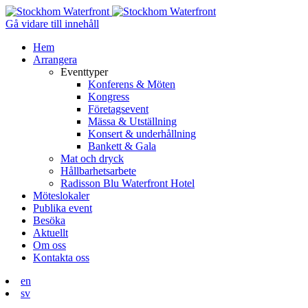
Gå vidare till innehåll
Hem
Arrangera
Eventtyper
Konferens & Möten
Kongress
Företagsevent
Mässa & Utställning
Konsert & underhållning
Bankett & Gala
Mat och dryck
Hållbarhetsarbete
Radisson Blu Waterfront Hotel
Möteslokaler
Publika event
Besöka
Aktuellt
Om oss
Kontakta oss
en
sv